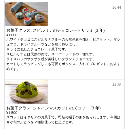
16:44
お菓子クラス: スピルリナのチョコレートサラミ (3 年)
¥1,000
ホワイトチョコにスピルリナブルーの天然色素を加え、ビスケット、マシ
ュマロ、ドライフルーツなどを加え棒状にし、
サラミに似せたチョコレート菓子です。
スピルリナとは天然の藻で、スーパーフードの一種です。
ライスパフのサクサク感が美味しいクランチチョコです。
カットしてラッピングしても可愛くボックスに入れてプレゼントにおすす
めです。
44:38
お菓子クラス: シャインマスカットのズコット (3 年)
¥1,500
ズコットはイタリアのお菓子で、司祭の帽子の形をあらわします。今回は
今が旬のぶどうを２種類使って仕上げます。