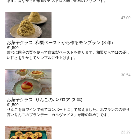
ます。昔ながらの家庭やビストロの味で硬めのプリンです。
47:00
お菓子クラス: 和栗ペーストから作るモンブラン (3 年)
¥1,500
贅沢に国産の栗を使って自家製ペーストを作ります。和栗ならではの優し
い甘さを生かしてシンプルに仕上げます。
30:54
お菓子クラス: りんごのババロア (3 年)
¥1,500
りんごを白ワインで煮てコンポートにして加えました。北フランスの香り
高いりんごのブランデー「カルヴァドス」が味の決め手です。
23:29