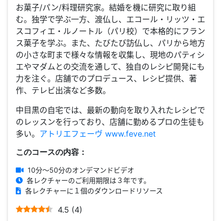
お菓子/パン/料理研究家。結婚を機に研究に取り組
む。独学で学ぶ一方、渡仏し、エコール・リッツ・エ
スコフィエ・ルノートル（パリ校）で本格的にフラン
ス菓子を学ぶ。また、たびたび訪仏し、パリから地方
の小さな町まで様々な情報を収集し、現地のパティシ
エやマダムとの交流を通して、独自のレシピ開発にも
力を注ぐ。店舗でのプロデュース、レシピ提供、著
作、テレビ出演など多数。
中目黒の自宅では、最新の動向を取り入れたレシピで
のレッスンを行っており、店舗に勤めるプロの生徒も
多い。
アトリエフェーヴ www.feve.net
このコースの内容：
10分～50分のオンデマンドビデオ
各レクチャーのご利用期限は３年です。
各レクチャーに１個のダウンロードリソース
4.5
(
4
)