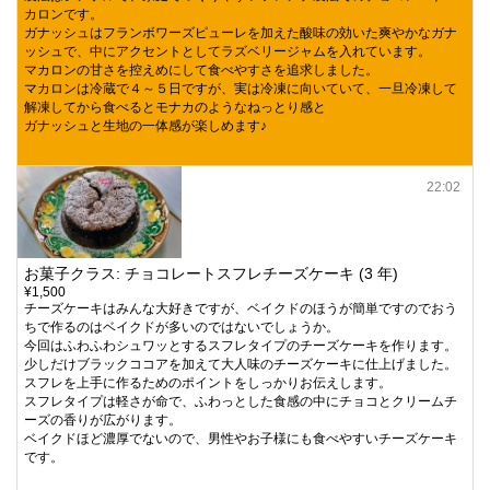
カロンです。
ガナッシュはフランボワーズピューレを加えた酸味の効いた爽やかなガナ
ッシュで、中にアクセントとしてラズベリージャムを入れています。
マカロンの甘さを控えめにして食べやすさを追求しました。
マカロンは冷蔵で４～５日ですが、実は冷凍に向いていて、一旦冷凍して
解凍してから食べるとモナカのようなねっとり感と
ガナッシュと生地の一体感が楽しめます♪
22:02
お菓子クラス: チョコレートスフレチーズケーキ (3 年)
¥1,500
チーズケーキはみんな大好きですが、ベイクドのほうが簡単ですのでおう
ちで作るのはベイクドが多いのではないでしょうか。
今回はふわふわシュワッとするスフレタイプのチーズケーキを作ります。
少しだけブラックココアを加えて大人味のチーズケーキに仕上げました。
スフレを上手に作るためのポイントをしっかりお伝えします。
スフレタイプは軽さが命で、ふわっとした食感の中にチョコとクリームチ
ーズの香りが広がります。
ベイクドほど濃厚でないので、男性やお子様にも食べやすいチーズケーキ
です。