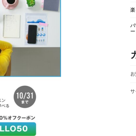
楽
パ
ー
お
サ