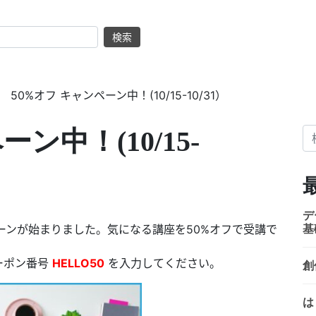
検索
/
50%オフ キャンペーン中！(10/15-10/31）
ン中！(10/15-
検
デ
ンペーンが始まりました。気になる講座を50%オフで受講で
基
ーポン番号
HELLO50
を入力してください。
創
は